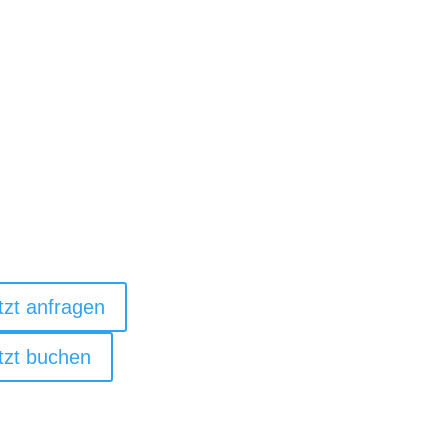
staurant & Bar
ke
tzt anfragen
tzt buchen