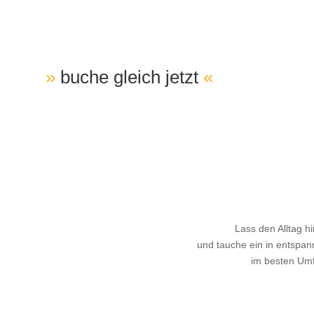
»
buche gleich jetzt
«
Dein Urlaub bei F
Lass den Alltag hi
und tauche ein in entspan
im besten Umf