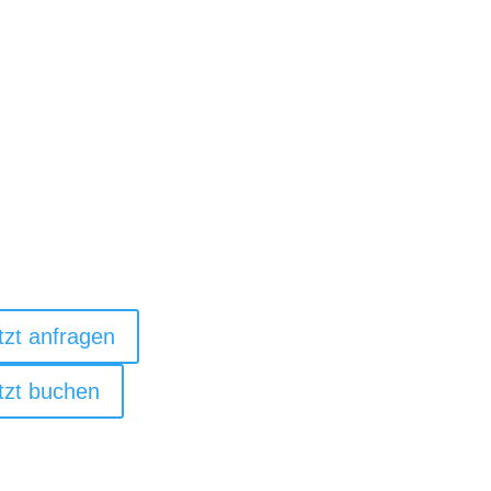
staurant & Bar
ke
tzt anfragen
tzt buchen