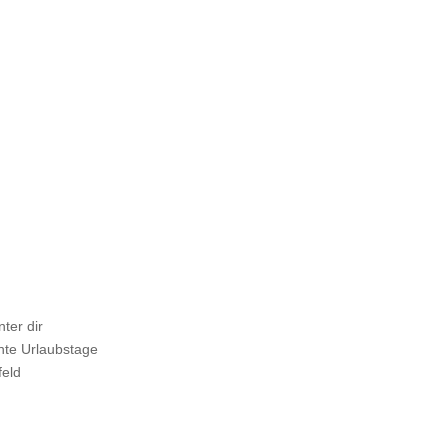
reunden
nter dir
nte Urlaubstage
eld