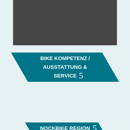
Programm auf dich:
entspannte Seerunden
, knackige Anstiege
in den
Nockbergen
und
Trails
mit
Aussichtsgarantie.
BIKE KOMPETENZ /
AUSSTATTUNG &
SERVICE
NOCKBIKE REGION