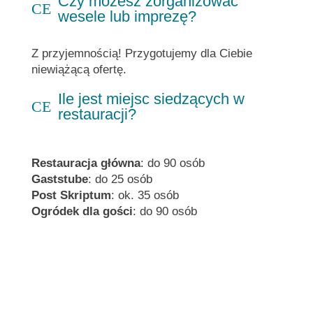
Czy możesz zorganizować
C
E
wesele lub imprezę?
Z przyjemnością! Przygotujemy dla Ciebie
niewiążącą ofertę.
Ile jest miejsc siedzących w
C
E
restauracji?
Restauracja główna
: do 90 osób
Gaststube
: do 25 osób
Post Skriptum
: ok. 35 osób
Ogródek dla gości
: do 90 osób