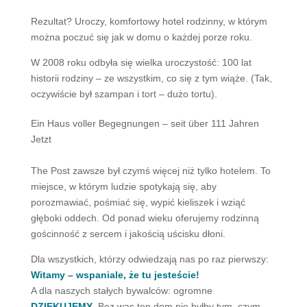
Rezultat? Uroczy, komfortowy hotel rodzinny, w którym
można poczuć się jak w domu o każdej porze roku.
W 2008 roku odbyła się wielka uroczystość: 100 lat
historii rodziny – ze wszystkim, co się z tym wiąże. (Tak,
oczywiście był szampan i tort – dużo tortu).
Ein Haus voller Begegnungen – seit über 111 Jahren
Jetzt
The Post zawsze był czymś więcej niż tylko hotelem. To
miejsce, w którym ludzie spotykają się, aby
porozmawiać, pośmiać się, wypić kieliszek i wziąć
głęboki oddech. Od ponad wieku oferujemy rodzinną
gościnność z sercem i jakością uścisku dłoni.
Dla wszystkich, którzy odwiedzają nas po raz pierwszy:
Witamy – wspaniale, że tu jesteście!
A dla naszych stałych bywalców: ogromne
DZIĘKUJEMY
. Bez was ten dom nie byłby tym, czym