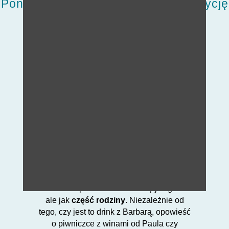
Ponieważ wolimy kontynuować tradycję
niż ją porzucać
U nas goszczenie nie jest obowiązkiem,
ale
pasją
– i można to poczuć od
pierwszego “cześć” do ostatniej kawy
śniadaniowej.
Wierzymy w
szczere spotkania
,
małe
uwagi o dużym wpływie
i w to, że
uśmiech
w recepcji często liczy się
bardziej niż jakakolwiek ocena w
gwiazdkach.
W Post nie powinieneś czuć się jak gość –
ale jak
część rodziny
. Niezależnie od
tego, czy jest to drink z Barbarą, opowieść
o piwniczce z winami od Paula czy