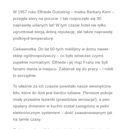
W 1957 roku Elfriede Gutzelnig – matka Barbary Kern –
przejęła stery na poczcie. I tak rozpoczęło się 30
naprawdę udanych lat! W tym czasie hotel nie tylko
ugruntował swoją dobrą reputację, ale także naprawdę
podkręcił temperaturę.
Ciekawostka: Do lat 60-tych mieliśmy w domu nawet
sklep ogólnospożywczy – co było wówczas czymś
zupełnie normalnym. Elfriede i jej mąż Franz nie byli
fanami stania w miejscu. Zabierali się do pracy – i robili
to porządnie.
To właśnie za ich czasów powstało nasze wewnętrzne
lido, które do dziś jest bardzo lubiane. Pierwsze pokoje
miały prywatne łazienki (prawdziwa sensacja!), a piec
opalany drewnem w kuchni został zastąpiony w pełni
elektronicznym systemem – dość zaawansowanym jak
na tamte czasy.