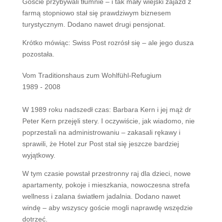
Goście przybywali tłumnie – i tak mały wiejski zajazd z
farmą stopniowo stał się prawdziwym biznesem
turystycznym. Dodano nawet drugi pensjonat.
Krótko mówiąc: Swiss Post rozrósł się – ale jego dusza
pozostała.
Vom Traditionshaus zum Wohlfühl-Refugium
1989 - 2008
W 1989 roku nadszedł czas: Barbara Kern i jej mąż dr
Peter Kern przejęli stery. I oczywiście, jak wiadomo, nie
poprzestali na administrowaniu – zakasali rękawy i
sprawili, że Hotel zur Post stał się jeszcze bardziej
wyjątkowy.
W tym czasie powstał przestronny raj dla dzieci, nowe
apartamenty, pokoje i mieszkania, nowoczesna strefa
wellness i zalana światłem jadalnia. Dodano nawet
windę – aby wszyscy goście mogli naprawdę wszędzie
dotrzeć.