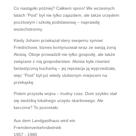
Co nastąpiło później? Całkiem sporo! We wczesnych
latach “Post” był nie tylko zajazdem, ale także urzędem
pocztowym i szkołą podstawową – naprawdę
wszechstronny.
Kiedy Johann przekazał stery swojemu synowi
Friedrichowi, biznes kontynuował wraz ze swoją żoną
Aloisią. Oboje prowadzili nie tylko gospodę, ale także
związane z nią gospodarstwo. Aloisia była również
fantastyczną kucharką – jej reputacja ją wyprzedzała,
więc “Post” był już wtedy ulubionym miejscem na
przekąskę.
Potem przyszła wojna – trudny czas. Dom szybko stał
się siedzibą lokalnego urzędu skarbowego. Ale
karczma? To pozostało.
Aus dem Landgasthaus wird ein
Fremdenverkehrsbetrieb
1957 - 1980